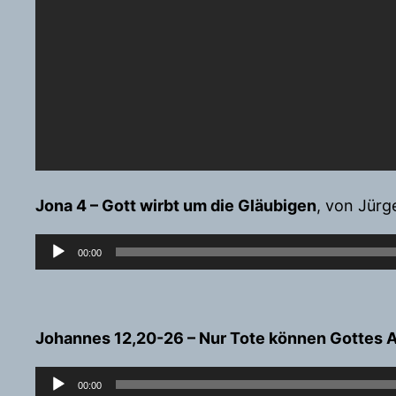
Jona 4 – Gott wirbt um die Gläubigen
, von Jür
Audio-
00:00
Player
Johannes 12,20-26 – Nur Tote können Gottes 
Audio-
00:00