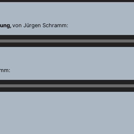
bung,
von Jürgen Schramm:
amm: