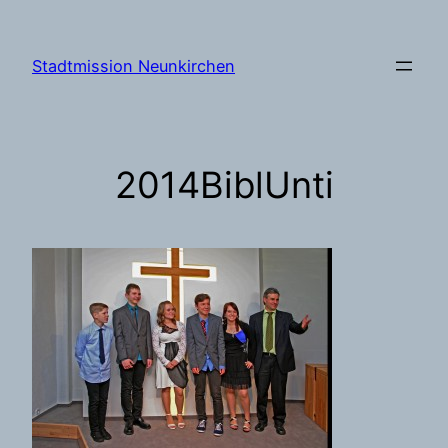
Zum
Inhalt
Stadtmission Neunkirchen
springen
2014BiblUnti