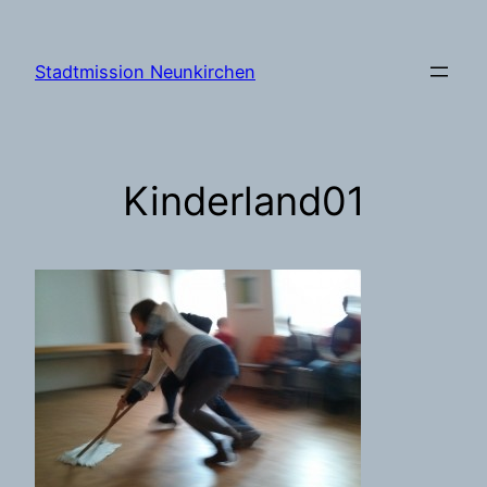
Zum
Inhalt
Stadtmission Neunkirchen
springen
Kinderland01